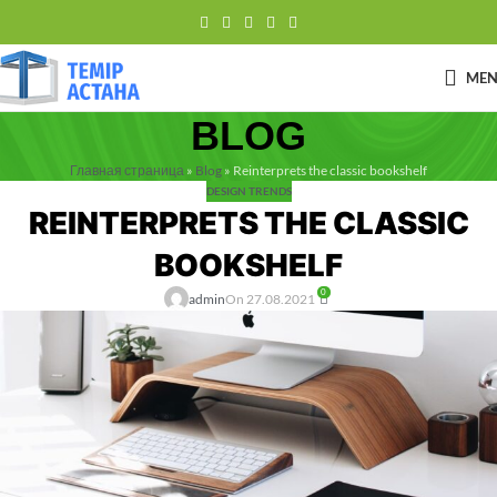
ME
BLOG
Главная страница
»
Blog
»
Reinterprets the classic bookshelf
DESIGN TRENDS
REINTERPRETS THE CLASSIC
BOOKSHELF
0
admin
On 27.08.2021