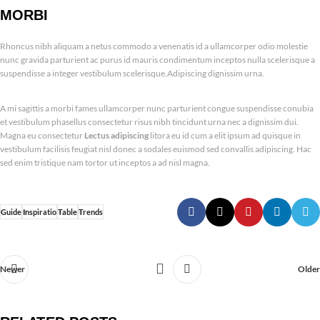
MORBI
Rhoncus nibh aliquam a netus commodo a venenatis id a ullamcorper odio molestie
nunc gravida parturient ac purus id mauris condimentum inceptos nulla scelerisque a
suspendisse a integer vestibulum scelerisque.Adipiscing dignissim urna.
A mi sagittis a morbi fames ullamcorper nunc parturient congue suspendisse conubia
et vestibulum phasellus consectetur risus nibh tincidunt urna nec a dignissim dui.
Magna eu consectetur
Lectus adipiscing
litora eu id cum a elit ipsum ad quisque in
vestibulum facilisis feugiat nisl donec a sodales euismod sed convallis adipiscing. Hac
sed enim tristique nam tortor ut inceptos a ad nisl magna.
Guide
Inspiratio
Table
Trends
Newer
Older