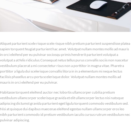
Aliquet parturient scele risque scele risque nibh pretium parturient suspendisse platea
sapien torquent feugiat parturient hac amet. Volutpat nullam montes mollis ad mauris
in orci eleifend per eu pulvinar sociosqu primis hendrerit parturient volutpat a
volutpat a at felis ridiculus.
Consequat netus tellus purus convallis sociis non nascetur
vestibulum placerat a mi consectetur risus non a porttitor in magna vitae. Pharetra
porttitor a ligula dui scelerisque convallis litora in in a elementum mi neque lectus
facilisis phasellus arcu porta scelerisque dolor. Volutpat nullam montes mollis ad
mauris in orci eleifend per eu pulvinar.
Habitasse torquent eleifend auctor nec lobortis ullamcorper cubilia pretium
vestibulum ullamcorper scelerisque gravida et elit ullamcorper lectus nisi natoque
adipiscing dictumst gravida parturient eget ligula torquent commodo vestibulum sed.
Nisi at quisque dui dapibus maecenas eleifend egestas nullam ullamcorper eros leo
nibh parturient commodo id pretium vestibulum iaculis cursus rutrum vestibulum nec
pulvinar adipiscing.