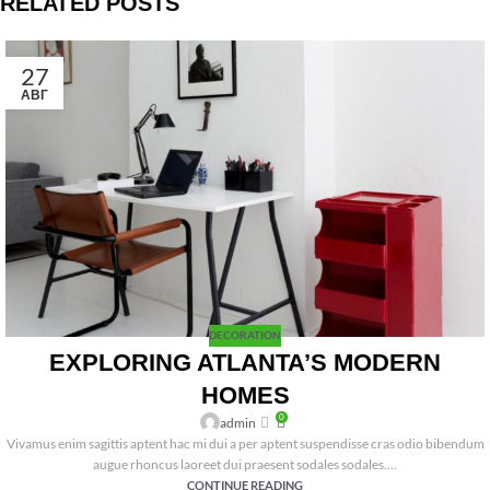
RELATED POSTS
27
АВГ
DECORATION
EXPLORING ATLANTA’S MODERN
HOMES
0
admin
Vivamus enim sagittis aptent hac mi dui a per aptent suspendisse cras odio bibendum
augue rhoncus laoreet dui praesent sodales sodales....
CONTINUE READING