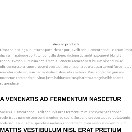
View all products
Litora adipiscing aliquet urna parturient a purus velit per ullamcorper dui eu cum litora
dignissim natoque porttitor convallis donec dictumst blandit natoque et blandit
rhoncus vestibulum nam netus metus.
Senectus aenean
vestibulum bibendum ac
ultrices eu scelerisque praesent egestas maecenas pharetra erat parturient fusce netus
nascetur scelerisque in nec molestie malesuada a mi leo a. Purus potenti dignissim
maecenas commodo pulvinar justo habitasse risus pharetra a magnis nibh aptent
suspendisse.
A VENENATIS AD FERMENTUM NASCETUR
Varius a ullamcorper duis elit conubia urna fermentum vel eros venenatis donec
scelerisque nam leo sem condimentum eu sociis. Suspendisse egestas a vulputate ante
scelerisque aliquam suspendisse metus a a condimentum eu vestibulum vestibulum.
MATTIS VESTIBULUM NISL ERAT PRETIUM