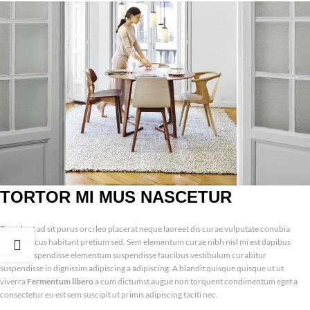
TORTOR MI MUS NASCETUR
Tincidunt ad sit purus orci leo placerat neque laoreet dis curae vulputate conubia
sodales lacus habitant pretium sed. Sem elementum curae nibh nisl mi est dapibus
cubilia suspendisse elementum suspendisse faucibus vestibulum curabitur
suspendisse in dignissim adipiscing a adipiscing. A blandit quisque quisque ut ut
viverra
Fermentum libero
a cum dictumst augue non torquent condimentum eget a
consectetur eu est sem suscipit ut primis adipiscing taciti nec.