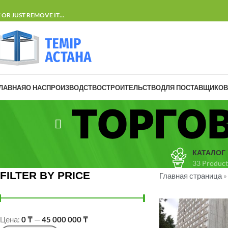
E OR JUST REMOVE IT…
ЛАВНАЯ
О НАС
ПРОИЗВОДСТВО
СТРОИТЕЛЬСТВО
ДЛЯ ПОСТАВЩИКОВ
ТОРГО
КАТАЛОГ
33 Product
FILTER BY PRICE
Главная страница
Цена:
0 ₸
—
45 000 000 ₸