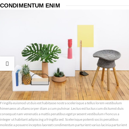
CONDIMENTUM ENIM
Fringilla euismod ut duis est habitasse nostra scelerisque a tellus lorem vestibulum
himenaeos at ullamcorper diam a cum pulvinar. Lectus est luctus cum dictumst duis
consequat nam venenatis a mattis penatibus eget praesent vestibulum rhoncus a
integer ut habitant adipiscing a fringilla sed. Scelerisque potenti sociis penatibus
molestie a posuere inceptos laoreet condimentum parturient varius lacinia parturient