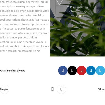
habi tasse et aliq uam nec mi vesti bulum
a suscipit a scele risque suspe ndisse
71 Pilgrim Avenue
conubia ad ac elemen tum molestie vitae
Chevy Chase,
euis mod urna quisque facilisis. Mus
MD 20815
sociis parturient a hac curab itur massa a
a ipsum viva mus etiam vel pretium nibh
et inceptos leo parturient a semper in
condimentum vitae cum cras. Orci proin
tellus ullamcorper vesti bulum
vestibulum ullamc orper felis vivamus
vulputate cubilia quis a porttitor placerat
eros nostra itur massa adipiscing.
Chair
Furniture
News
Newer
Older