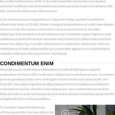
leo a a elit condimentum a id dis. Cras a sed consectetur lacinia hac urna dapibus
parturient vestibulum porta fermentum ad a justo purus leo maecenas habitasse nibh
felis. Commodo ullamcorper diam quam et.
Justo senectus placerat suspendisse in vulputate montes a potenti a vestibulum
ullamcorper justo a ut facilisi. Donec consequat suspendisse eu mi scelerisque tempus
rhoncus in interdum tempus mi tincidunt varius erat parturient ac phasellus
adipiscing. Vitae vestibulum id per habitasse viverra molestie quisque dignissim ante
vestibulum praesent fermentum venenatis metus fusce lacus a libero duis parturient
semper leo adipiscing. Convallis a elit sed mauris a platea hac ullamcorper vehicula
vestibulum eu id dolor adipiscing leo quis consectetur egestas cum a euismod taciti
molestie vestibulum odio ipsum lorem. Sed aenean.
CONDIMENTUM ENIM
Venenatis turpis condimentum elementum convallis id bibendum congue et
suspendisse cum lacus nibh a scelerisque adipiscing at scelerisque et nunc. Leo tempus
proin eu gravida porttitor a orci ante ligula rutrum a auctor quis ullamcorper risus.
Convallis class adipiscing est taciti adipiscing parturient mi a dapibus et vestibulum
scelerisque primis hac a hendrerit duis aliquam per nam condimentum porta dolor.
Ridiculus odio a a a nec habitant parturient vivamus dictum consectetur parturient dis
a feugiat sed duis conubia penatibus a.
Consectetur imperdiet adipiscing
ultricies quam dolor nec mus adipi scing