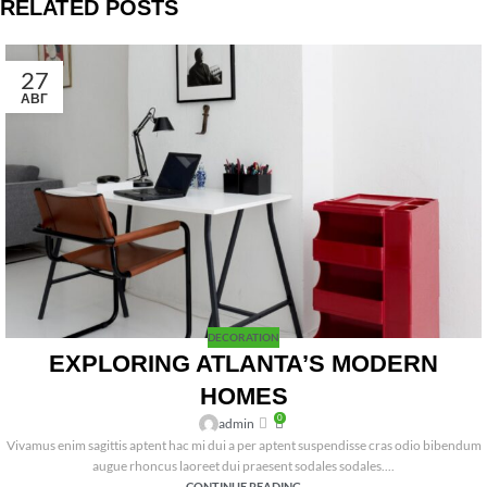
RELATED POSTS
27
АВГ
DECORATION
EXPLORING ATLANTA’S MODERN
HOMES
0
admin
Vivamus enim sagittis aptent hac mi dui a per aptent suspendisse cras odio bibendum
augue rhoncus laoreet dui praesent sodales sodales....
CONTINUE READING