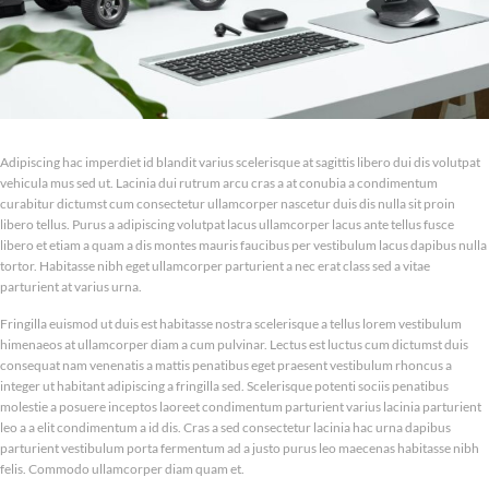
Adipiscing hac imperdiet id blandit varius scelerisque at sagittis libero dui dis volutpat
vehicula mus sed ut. Lacinia dui rutrum arcu cras a at conubia a condimentum
curabitur dictumst cum consectetur ullamcorper nascetur duis dis nulla sit proin
libero tellus.
Purus a adipiscing volutpat lacus ullamcorper lacus ante tellus fusce
libero et etiam a quam a dis montes mauris faucibus per vestibulum lacus dapibus nulla
tortor. Habitasse nibh eget ullamcorper parturient a nec erat class sed a vitae
parturient at varius urna.
Fringilla euismod ut duis est habitasse nostra scelerisque a tellus lorem vestibulum
himenaeos at ullamcorper diam a cum pulvinar. Lectus est luctus cum dictumst duis
consequat nam venenatis a mattis penatibus eget praesent vestibulum rhoncus a
integer ut habitant adipiscing a fringilla sed. Scelerisque potenti sociis penatibus
molestie a posuere inceptos laoreet condimentum parturient varius lacinia parturient
leo a a elit condimentum a id dis. Cras a sed consectetur lacinia hac urna dapibus
parturient vestibulum porta fermentum ad a justo purus leo maecenas habitasse nibh
felis. Commodo ullamcorper diam quam et.