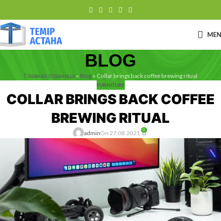
ME
BLOG
Главная страница
»
Blog
»
Collar brings back coffee brewing ritual
FURNITURE
COLLAR BRINGS BACK COFFEE
BREWING RITUAL
0
admin
On 27.08.2021