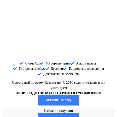
100+
1000+
парков, скверов и дворов
людей довольны нашей
благоустроили
продукцией
Скамейки
Мусорные урны
Арки и навесы
Городская мебель
Беседки
Бордюры и ограждения
Декоративные элементы
С доставкой по всему Казахстану. C 2010 года изготавливаем и
монтируем
ПРОИЗ­ВОДСТ­ВО МАЛЫХ АРХИ­ТЕК­ТУР­НЫХ ФОРМ
Оставить заявку
Каталог продукции