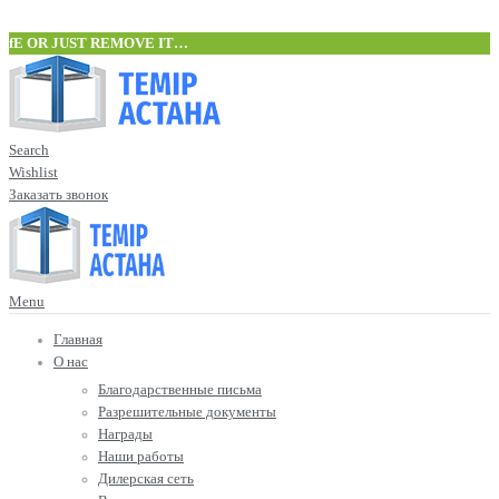
fE OR JUST REMOVE IT…
Search
Wishlist
Заказать звонок
Menu
Главная
О нас
Благодарственные письма
Разрешительные документы
Награды
Наши работы
Дилерская сеть