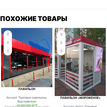
ПОХОЖИЕ ТОВАРЫ
ПАВИЛЬОН
Каталог
,
Торговые павильоны
,
ПАВИЛЬОН «МОРОЖЕНОЕ»
Фуд-павильон
34 000 000,00
₸
Каталог
,
Киоск
,
Торговые
Изготовим павильоны на заказ. Цены