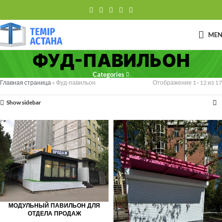
ME
ФУД-ПАВИЛЬОН
Categories
Главная страница
»
Фуд-павильон
Отображение 1–12 из 17
Show sidebar
МОДУЛЬНЫЙ ПАВИЛЬОН ДЛЯ
ОТДЕЛА ПРОДАЖ