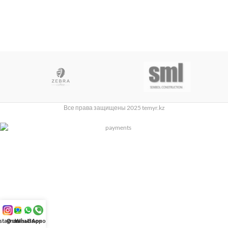
Все права защищены 2025 temyr.kz
nstagram
Отзывы
WhatsApp
Звонок