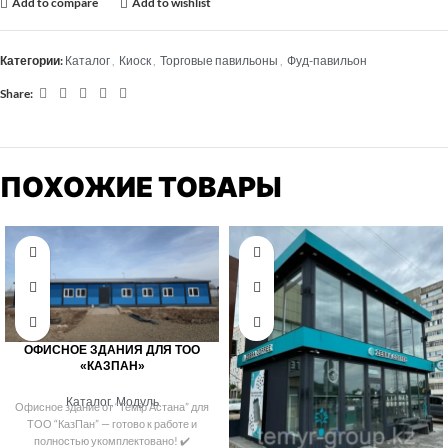
Add to compare
Add to wishlist
Категории:
Каталог
,
Киоск
,
Торговые павильоны
,
Фуд-павильон
Share:
ПОХОЖИЕ ТОВАРЫ
ОФИСНОЕ ЗДАНИЯ ДЛЯ ТОО
«КАЗПАН»
Каталог
,
Модуль
Офисное здание от “Темір Астана” для
ТОО “КазПан” — готово к работе и
полностью укомплектовано! ✔️