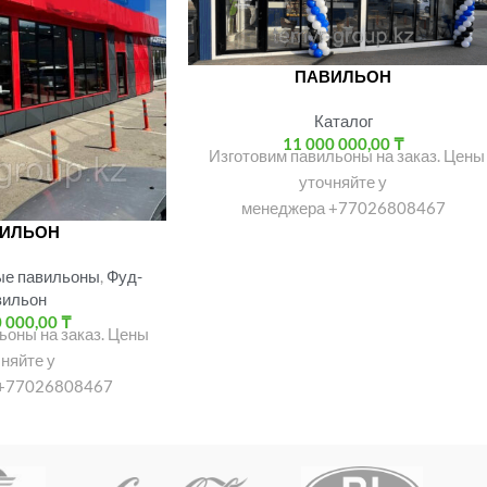
ПАВИЛЬОН
Каталог
11 000 000,00
₸
Изготовим павильоны на заказ. Цены
уточняйте у
менеджера +77026808467
ИЛЬОН
ые павильоны
,
Фуд-
вильон
0 000,00
₸
ьоны на заказ. Цены
няйте у
 +77026808467