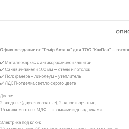
ОПИ
Офисное здание от “Темір Астана” для ТОО “КазПан” — готов
✔️ Металлокаркас с антикоррозийной защитой
✔️ Сэндвич-панели 100 мм — стены и потолок
✔️ Пол: фанера + линолеум + утеплитель
✔️ ЛДСП-отделка светло-серого цвета
Двери:
2 входные (двухстворчатые), 2 одностворчатые,
15 межкомнатных МДФ — с замками и доводчиками.
Электрика под ключ: