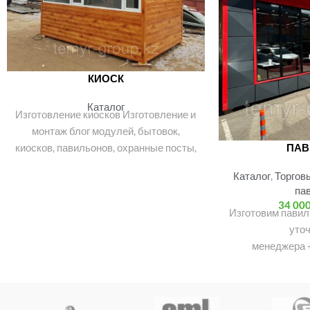
КИОСК
Каталог
Изготовление киосков Изготовление и
монтаж блог модулей, бытовок,
киосков, павильонов, охранные посты,
ПАВ
гаражи, склады, цеха, ангары, АЗС,
Каталог
,
Торгов
СТО, автомойки. Также
па
34 00
Изготовим павил
уточ
менеджера