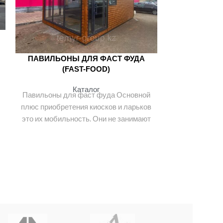
ПАВИЛЬОНЫ ДЛЯ ФАСТ ФУДА
ПАВИЛЬОН
(FAST-FOOD)
(
Каталог
Павильоны для фаст фуда Основной
Павильоны дл
плюс приобретения киосков и ларьков
плюс приобрет
это их мобильность. Они не занимают
это их мобиль
много пространства, в тоже
много пр