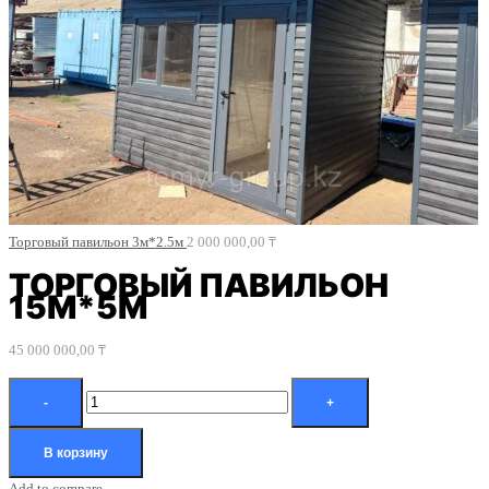
Торговый павильон 3м*2.5м
2 000 000,00
₸
ТОРГОВЫЙ ПАВИЛЬОН
15М*5М
45 000 000,00
₸
В корзину