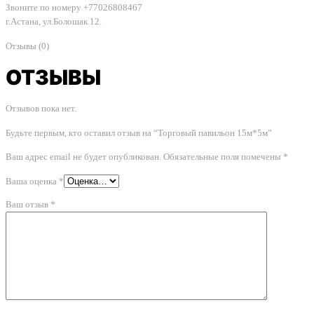
Звоните по номеру +77026808467
г.Астана, ул.Болошак 12.
Отзывы (0)
ОТЗЫВЫ
Отзывов пока нет.
Будьте первым, кто оставил отзыв на “Торговый павильон 15м*5м”
Ваш адрес email не будет опубликован.
Обязательные поля помечены
*
Ваша оценка
*
Ваш отзыв
*