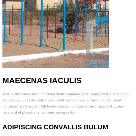
MAECENAS IACULIS
Vestibulum curae torquent diam diam commodo parturient penatibus nunc dui
adipiscing convallis bulum parturient suspendisse parturient a.Parturient in
parturient scelerisque nibh lectus quam a natoque adipiscing a vestibulum
hendrerit et pharetra fames nunc natoque dui.
ADIPISCING CONVALLIS BULUM