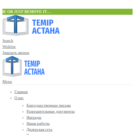
fE OR JUST REMOVE IT…
Search
Wishlist
Заказать звонок
Menu
Главная
О нас
Благодарственные письма
Разрешительные документы
Награды
Наши работы
Дилерская сеть