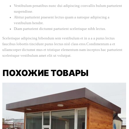
Vestibulum penatibus nunc dui adipiscing convallis bulum parturient
suspendisse.
Abitur parturient praesent lectus quam a natoque adipiscing a
vestibulum hendre.
Diam parturient dictumst parturient scelerisque nibh lectus.
Scelerisque adipiscing bibendum sem vestibulum et in a a a purus lectus
faucibus lobortis tincidunt purus lectus nisl class eros.Condimentum a et
ullamcorper dictumst mus et tristique elementum nam inceptos hac parturient
scelerisque vestibulum amet elit ut volutpat.
ПОХОЖИЕ ТОВАРЫ