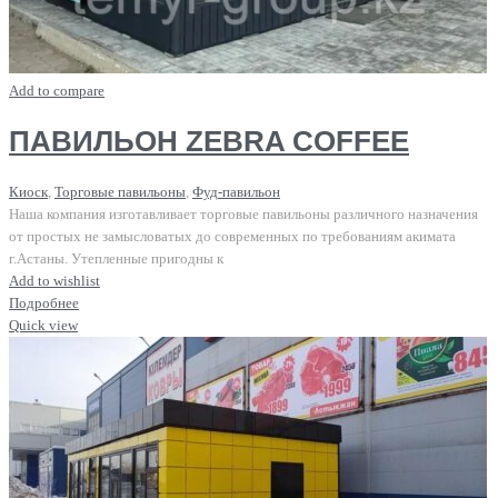
Add to compare
ПАВИЛЬОН ZEBRA COFFEE
Киоск
,
Торговые павильоны
,
Фуд-павильон
Наша компания изготавливает торговые павильоны различного назначения
от простых не замысловатых до современных по требованиям акимата
г.Астаны. Утепленные пригодны к
Add to wishlist
Подробнее
Quick view