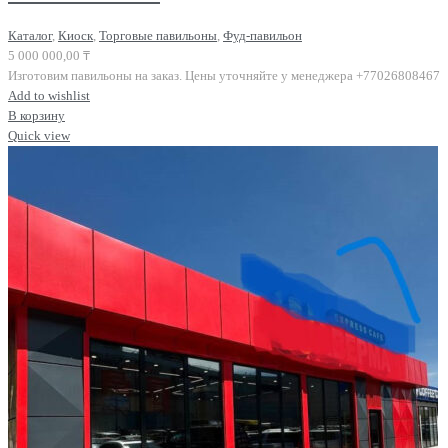
Каталог
,
Киоск
,
Торговые павильоны
,
Фуд-павильон
5 000 000,00
₸
Изготовим павильоны на заказ. Цены уточняйте у менеджера +77026808467
Add to wishlist
В корзину
Quick view