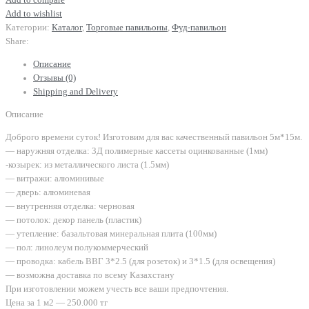
Add to compare
Add to wishlist
Категории:
Каталог
,
Торговые павильоны
,
Фуд-павильон
Share:
Описание
Отзывы (0)
Shipping and Delivery
Описание
Доброго времени суток! Изготовим для вас качественный павильон 5м*15м.
— наружняя отделка: 3Д полимерные кассеты оцинкованные (1мм)
-козырек: из металлического листа (1.5мм)
— витражи: алюминивые
— дверь: алюминевая
— внутренняя отделка: черновая
— потолок: декор панель (пластик)
— утепление: базальтовая минеральная плита (100мм)
— пол: линолеум полукоммерческий
— проводка: кабель ВВГ 3*2.5 (для розеток) и 3*1.5 (для освещения)
— возможна доставка по всему Казахстану
При изготовлении можем учесть все ваши предпочтения.
Цена за 1 м2 — 250.000 тг