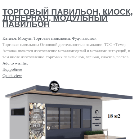
ТОРГОВЫЙ ПАВИЛЬОН, КИОСК,
ДОНЕРНАЯ, МОДУЛЬНЫЙ
ПАВИЛЬОН
Каталог
,
Модуль
,
Торговые павильоны
,
Фуд-павильон
Торговые павильоны Основной деятельностью компании ТОО «Темир
Астана» является изготовление металлоизделий и металлоконструкций, в
том числе изготовление торговых павильонов, ларьков, киосков, постов
Add to wishlist
Подробнее
Quick view