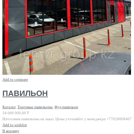
Add to compare
ПАВИЛЬОН
Каталог
,
Торговые павильоны
,
Фуд-павильон
34 000 000,00
₸
Изготовим павильоны на заказ. Цены уточняйте у менеджера +77026808467
Add to wishlist
В корзину