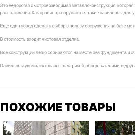
Это недорогая быстровозводимая металлоконструкция, которая 
расположения. Как правило, сооружаются такие павильоны для у
Еще один повод сделать выбор в пользу сооружения на базе мет
В стоимость входит чистовая отделка.
Все конструкции легко собираются на месте без фундамента и с
Павильоны укомплектованы электрикой, обогревателями, и дру
ПОХОЖИЕ ТОВАРЫ