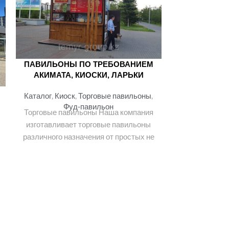
ПАВИЛЬОНЫ ПО ТРЕБОВАНИЕМ
АКИМАТА, КИОСКИ, ЛАРЬКИ
ТОРГОВЫЙ
Каталог
,
Киоск
,
Торговые павильоны
,
Фуд-павильон
Торговые павильоны Наша компания
Каталог
,
Тор
изготавливает торговые павильоны
45 
различного назначения от простых не
Доброго вре
замысловатых до современных по
для вас ка
требованиям Акимата г.Астаны.
5м*15м. — 
Утепленные
полимерные 
(1мм) -козыр