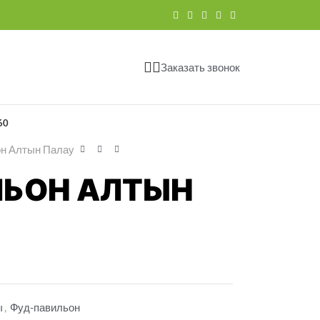
Заказать звонок
60
н Алтын Палау
ЛЬОН АЛТЫН
ы
,
Фуд-павильон