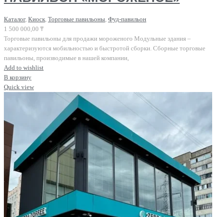
Каталог
,
Киоск
,
Торговые павильоны
,
Фуд-павильон
1 500 000,00
₸
Торговые павильоны для продажи мороженого Модульные здания –
характеризуются мобильностью и быстротой сборки. Сборные торговые
павильоны, производимые в нашей компании,
Add to wishlist
В корзину
Quick view