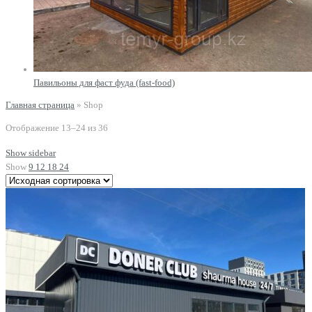
Павильоны для фаст фуда (fast-food)
Главная страница
»
Shop
Отображение 13–24 из 36
Show sidebar
Show
9
12
18
24