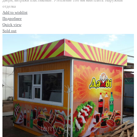
двери, витражи пластиковые. Утепление 100 мм мин плита. Наружная
отделка
Add to wishlist
Подробнее
Quick view
Sold out