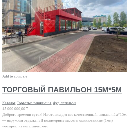
Add to compare
ТОРГОВЫЙ ПАВИЛЬОН 15М*5М
Каталог
,
Торговые павильоны
,
Фуд-павильон
45 000 000,00
₸
Доброго времени суток! Изготовим для вас качественный павильон 5м*15м.
— наружняя отделка: 3Д полимерные кассеты оцинкованные (1мм)
-козырек: из металлического