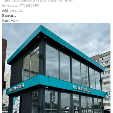
Изготовим павильоны на заказ. Цены уточняйте у
менеджера +77026808467
Add to wishlist
В корзину
Quick view