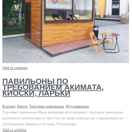
Add to compare
ПАВИЛЬОНЫ ПО
ТРЕБОВАНИЕМ АКИМАТА,
КИОСКИ, ЛАРЬКИ
Каталог
,
Киоск
,
Торговые павильоны
,
Фуд-павильон
Торговые павильоны Наша компания изготавливает торговые павильоны
различного назначения от простых не замысловатых до современных по
требованиям Акимата г.Астаны. Утепленные
Add to wishlist