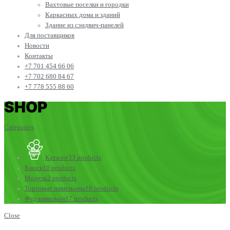
Вахтовые поселки и городки
Каркасных дома и зданий
Здание из сэндвич-панелей
Для поставщиков
Новости
Контакты
+7 701 454 66 06
+7 702 680 84 67
+7 778 555 88 60
SHOP
Categories
Каталог
33 products
Киоск
10 products
Модуль
2 products
Торговые павильоны
18 products
Фуд-павильон
17 products
Close