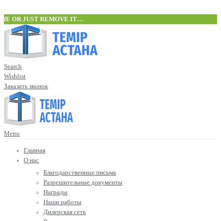
fE OR JUST REMOVE IT…
Search
Wishlist
Заказать звонок
Menu
Главная
О нас
Благодарственные письма
Разрешительные документы
Награды
Наши работы
Дилерская сеть