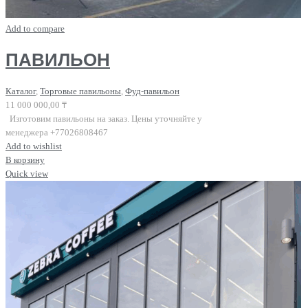
Add to compare
ПАВИЛЬОН
Каталог
,
Торговые павильоны
,
Фуд-павильон
11 000 000,00
₸
Изготовим павильоны на заказ. Цены уточняйте у
менеджера +77026808467
Add to wishlist
В корзину
Quick view