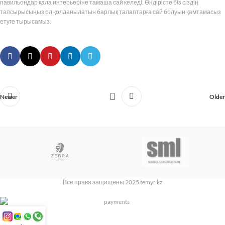
павильондар қала интерьеріне тамаша сай келеді. Өндірісте біз сіздің
тапсырысыңыз ол қолданылатын барлық талаптарға сай болуын қамтамасыз
етуге тырысамыз.
Newer
Older
Все права защищены 2025 temyr.kz