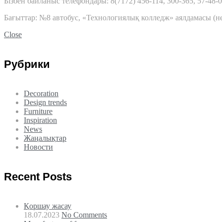
Бізбен байланыс телефондары: 8(7172) 456-114, 300-365, 57-48-
Бағыттар: №8 автобус, «Технологиялық колледж» аялдамасы (не
Close
Рубрики
Decoration
Design trends
Furniture
Inspiration
News
Жаңалықтар
Новости
Recent Posts
Қоршау жасау
18.07.2023
No Comments