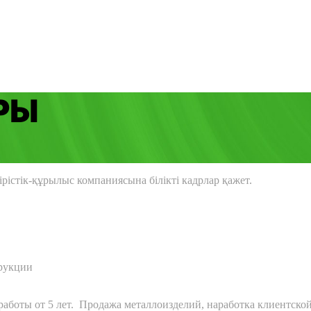
РЫ
істік-құрылыс компаниясына білікті кадрлар қажет.
трукции
аботы от 5 лет. Продажа металлоизделий, наработка клиентско