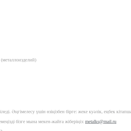
 (металлоизделий)
леді. Әңгімелесу үшін өзіңізбен бірге: жеке куәлік, еңбек кітап
еңізді бізге мына мекен-жайға жіберіңіз:
metalks@mail.ru