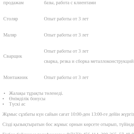
продажам
базы, работа с клиентами
Столяр
Опыт работы от 3 лет
Маляр
Опыт работы от 3 лет
Опыт работы от 3 лет
Сварщик
сварка, резка и сборка металлоконструкций
Монтажник
Опыт работы от 3 лет
• Жалақы тұрақты төленеді.
• Өнімділік бонусы
• Түскі ас
Жұмыс сұхбаты күн сайын сағат 10:00-ден 13:00-ге дейін жүргізі
Сізді қызықтыратын бос жұмыс орнын көрсете отырып, түйіндем