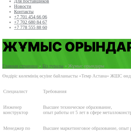
Для поставщиков
Новости
Контакты
+7 701 454 66 06
+7 702 680 84 67
+7 778 555 88 60
ЖҰМЫС ОРЫНДА
Главная страница
»
Біз туралы
»
Жұмыс орындары
Өндіріс көлемінің өсуіне байланысты «Темр Астана» ЖШС өндір
Специалист
Требования
Инженер
Высшее техническое образование,
конструктор
опыт работы от 5 лет в сфере металлоконс
Менеджер по
Высшее маркетинговое образование, опыт р