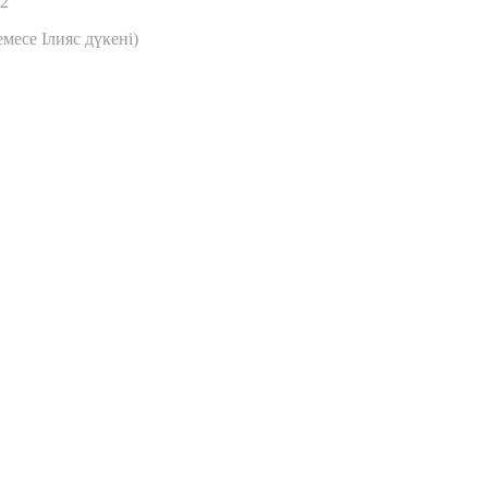
02
месе Ілияс дүкені)