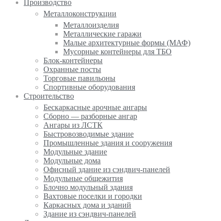
Производство
Металлоконструкции
Металлоизделия
Металлические гаражи
Малые архитектурные формы (МАФ)
Мусорные контейнеры для ТБО
Блок-контейнеры
Охранные посты
Торговые павильоны
Спортивные оборудования
Строительство
Бескаркасные арочные ангары
Сборно — разборные ангар
Ангары из ЛСТК
Быстровозводимые здание
Промышленные здания и сооружения
Модульные здание
Модульные дома
Офисный здание из сэндвич-панелей
Модульные общежития
Блочно модульный здания
Вахтовые поселки и городки
Каркасных дома и зданий
Здание из сэндвич-панелей