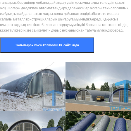
тапсырыс берушілер жобаны дайындау үшін қосымша ақша төлеудің қажеті
жоқ. Жоғары дәлдік пен автоматтандыру дәрежесі бар жоғары технологиялық
жабдықты пайдаланатын жақсы жолға қойылған өндіріс бізге өте жоғары
сапалы металл конструкцияларын шығаруға мүмкіндік береді. Қаңқасыз
ғимараттардың типтік жобаларын таңдау мүмкіндігі барынша мол және сіздің
қажеттіліктеріңізге сай келетін дұрыс нұсқаны оңай табуға мүмкіндік береді.
Толығырақ www.kazmodul.kz сайтында