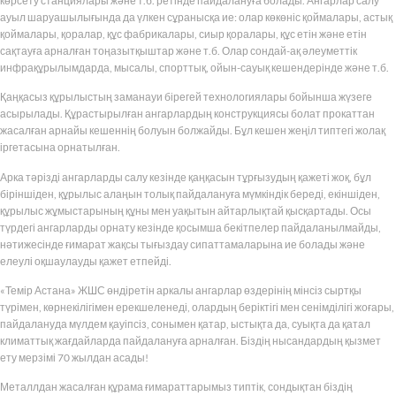
көрсету станциялары және т.б. ретінде пайдалануға болады. Ангарлар салу
ауыл шаруашылығында да үлкен сұранысқа ие: олар көкөніс қоймалары, астық
қоймалары, қоралар, құс фабрикалары, сиыр қоралары, құс етін және етін
сақтауға арналған тоңазытқыштар және т.б. Олар сондай-ақ әлеуметтік
инфрақұрылымдарда, мысалы, спорттық, ойын-сауық кешендерінде және т.б.
Қаңқасыз құрылыстың заманауи бірегей технологиялары бойынша жүзеге
асырылады. Құрастырылған ангарлардың конструкциясы болат прокаттан
жасалған арнайы кешеннің болуын болжайды. Бұл кешен жеңіл типтегі жолақ
іргетасына орнатылған.
Арка тәрізді ангарларды салу кезінде қаңқасын тұрғызудың қажеті жоқ, бұл
біріншіден, құрылыс алаңын толық пайдалануға мүмкіндік береді, екіншіден,
құрылыс жұмыстарының құны мен уақытын айтарлықтай қысқартады. Осы
түрдегі ангарларды орнату кезінде қосымша бекітпелер пайдаланылмайды,
нәтижесінде ғимарат жақсы тығыздау сипаттамаларына ие болады және
елеулі оқшаулауды қажет етпейді.
«Темір Астана» ЖШС өндіретін аркалы ангарлар өздерінің мінсіз сыртқы
түрімен, көрнекілігімен ерекшеленеді, олардың беріктігі мен сенімділігі жоғары,
пайдалануда мүлдем қауіпсіз, сонымен қатар, ыстықта да, суықта да қатал
климаттық жағдайларда пайдалануға арналған. Біздің нысандардың қызмет
ету мерзімі 70 жылдан асады!
Металлдан жасалған құрама ғимараттарымыз типтік, сондықтан біздің