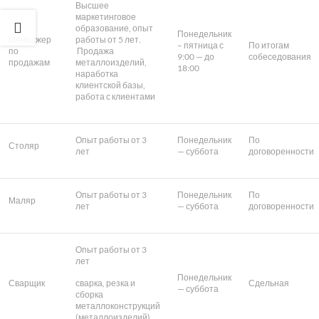
Высшее
маркетинговое
образование, опыт
Понедельник
Менеджер
работы от 5 лет.
– пятница с
По итогам
по
Продажа
9:00 — до
собеседования
продажам
металлоизделий,
18:00
наработка
клиентской базы,
работа с клиентами
Опыт работы от 3
Понедельник
По
Столяр
лет
— суббота
договоренности
Опыт работы от 3
Понедельник
По
Маляр
лет
— суббота
договоренности
Опыт работы от 3
лет
Понедельник
сварка, резка и
Сварщик
Сдельная
— суббота
сборка
металлоконструкций
(металлоизделий)