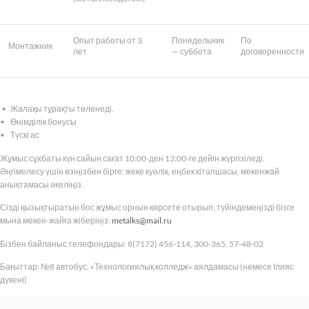
Опыт работы от 3
Понедельник
По
Монтажник
лет
— суббота
договоренности
• Жалақы тұрақты төленеді.
• Өнімділік бонусы
• Түскі ас
Жұмыс сұхбаты күн сайын сағат 10:00-ден 13:00-ге дейін жүргізіледі.
Әңгімелесу үшін өзіңізбен бірге: жеке куәлік, еңбек кітапшасы, мекенжай
анықтамасы әкеліңіз.
Сізді қызықтыратын бос жұмыс орнын көрсете отырып, түйіндемеңізді бізге
мына мекен-жайға жіберіңіз:
metalks@mail.ru
Бізбен байланыс телефондары: 8(7172) 456-114, 300-365, 57-48-02
Бағыттар: №8 автобус, «Технологиялық колледж» аялдамасы (немесе Ілияс
дүкені)