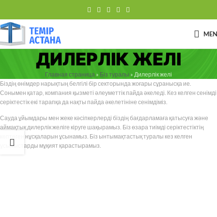
ME
ДИЛЕРЛІК ЖЕЛІ
Главная страница
»
Біз туралы
»
Дилерлік желі
Біздің өнімдер нарықтың белгілі бір секторында жоғары сұранысқа ие.
Сонымен қатар, компания қызметі әлеуметтік пайда әкеледі. Кез келген сенімді
серіктестік екі тарапқа да нақты пайда әкелетініне сенімдіміз.
Сауда ұйымдары мен жеке кәсіпкерлерді біздің бағдарламаға қатысуға және
аймақтық дилерлік желіге кіруге шақырамыз. Біз өзара тиімді серіктестіктің
көптеген нұсқаларын ұсынамыз. Біз ынтымақтастық туралы кез келген
ұсыныстарды мұқият қарастырамыз.