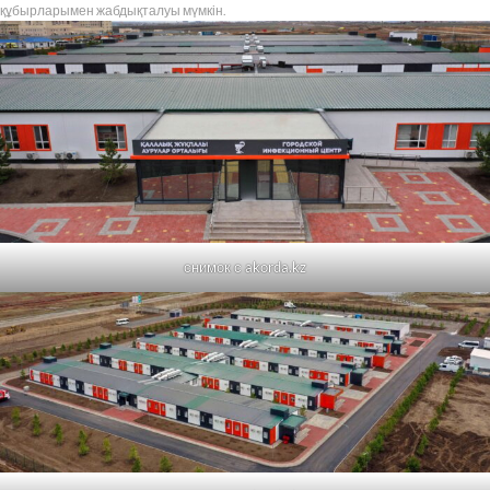
құбырларымен жабдықталуы мүмкін.
снимок с akorda.kz