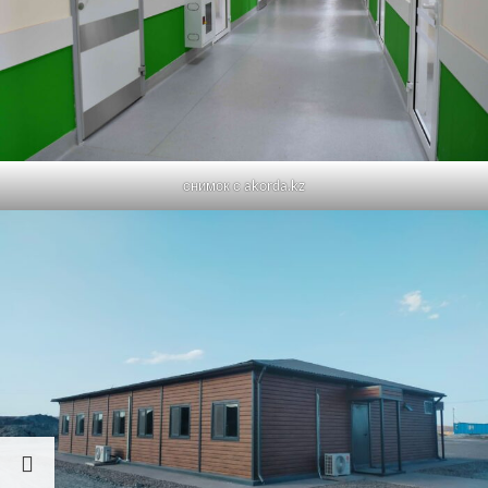
снимок с akorda.kz