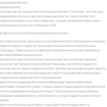
қазандық бөлмелері;
шеберханалар.
Сонымен қатар, басқа да көптеген қолданулар бар. Соның бірі – контейнерді
адамдардың, мысалы, құрылыс алаңында уақытша тұруы үшін металл
тұрмыстық ғимараты ретінде пайдалану. Оларды шеберхана, қойма және
базар дүңгіршегі ретінде пайдалану оңай.
Біздің блоктық контейнерлеріміздің ерекшеліктері:
металдан жасалған, құрылымның негізі дәнекерленген бойлық және көлденең
арқалықтардан, сондай-ақ тіректерден жасалған металл жақтау болып
табылады. Рамка металл профильмен жабылған және арнайы жанбайтын
материалдармен оқшауланған;
дәнекерлеу арқылы жалғанатын суық пішіндегі металл профильдерден
жасалған төртбұрышты жақтау болып табылады, контейнерлердің тегіс
шатыры металл қаңылтырдан жасалған. Арнайы оқшаулауды қолдану арқылы
жасалған мұндай контейнерлердің көп қабатты едендері мен қабырғалары
тамаша жылу оқшаулау сипаттамаларына ие;
қажет болған жағдайда блоктық контейнерлерді терезелермен және
есіктермен жабдықтай аламыз, оларды жарықтандыру құрылғыларымен және
электр сымдарымен жабдықтай аламыз. Тұтынушының қалауы бойынша
жабдыққа кондиционерлер, электр жылыту, желдету құрылғылары енгізілуі
мүмкін.
бекітілген байланыс желілеріне толық сәйкес келетін кәріз және су