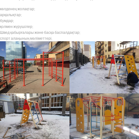
көлденең жолақтар;
арқалықтар;
бумдар;
қолмен жүрушілер;
Швед қабырғалары және басқа баспалдақтар;
спорт алаңының мәліметтері.